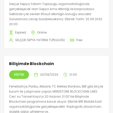
Selçuk Sepya Yatırım Topluluğu organizatörlüğünde
gerçekleşecek olan Sepya Ama etkinliği ile karşınızdayız.
Sektörde çok sevilen Efloud etkinliğin konuğu olacaktır.
Sorularınıza cevap bulabileceksiniz. Etkinlik Tarihi: 20.06.2023
20:00
Expired
Online
SELÇUK SEPYA YATIRIM TOPLULUĞU
Free
Bilişimde Blockchain
EĞITIM
20/06/2023
21:00
Fenerbahçe, Paribu, Akbank, TC Merkez Bankası, İBB gibi birçok
kurum ile çalışmalar yapan MİNDSTONE BLOCKCHAIN LABS
Ceo’ su Tansel Kaya’yı 20 Haziran 21:00’de Bilişimde
Blockchain programına konuk oluyor. Etkinlik BRI Middle East
organizatörlüğünde gerçekleşecektir. Kriptografi, blockchain,
dağıtık ağlar, şifreleme ve...