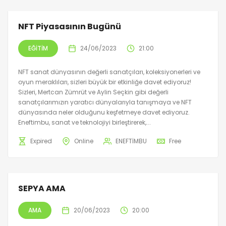
NFT Piyasasının Bugünü
EĞITIM
24/06/2023
21:00
NFT sanat dünyasının değerli sanatçıları, koleksiyonerleri ve
oyun meraklıları, sizleri büyük bir etkinliğe davet ediyoruz!
Sizleri, Mertcan Zümrüt ve Aylin Seçkin gibi değerli
sanatçılarımızın yaratıcı dünyalarıyla tanışmaya ve NFT
dünyasında neler olduğunu keşfetmeye davet ediyoruz.
Eneftimbu, sanat ve teknolojiyi birleştirerek,...
Expired
Online
ENEFTİMBU
Free
SEPYA AMA
AMA
20/06/2023
20:00