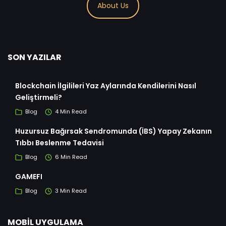
About Us
SON YAZILAR
Blockchain İlgilileri Yaz Aylarında Kendilerini Nasıl
Geliştirmeli?
Blog
4 Min Read
Huzursuz Bağırsak Sendromunda (İBS) Yapay Zekanın
Tıbbı Beslenme Tedavisi
Blog
6 Min Read
GAMEFI
Blog
3 Min Read
MOBIL UYGULAMA