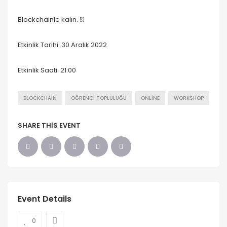
Blockchainle kalın. ⛓️
Etkinlik Tarihi: 30 Aralık 2022
Etkinlik Saati: 21:00
BLOCKCHAIN
ÖĞRENCI TOPLULUĞU
ONLINE
WORKSHOP
SHARE THIS EVENT
Event Details
0